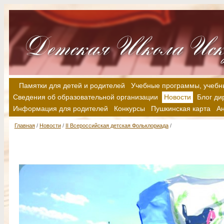
Памятки для детей и родителей
Учебные программы, учебн
Сведения об образовательной организации
Новости
Блог ди
Информация для родителей
Конкурсы
Пушкинская карта
А
Главная
/
Новости
/
II Всероссийская детская Фольклориада
/