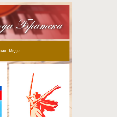
ния
Медиа