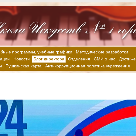
ебные программы, учебные графики
Методические разработки
зации
Новости
Блог директора
Отделения
СМИ о нас
Достиже
ы
Пушкинская карта
Антикоррупционная политика учреждения