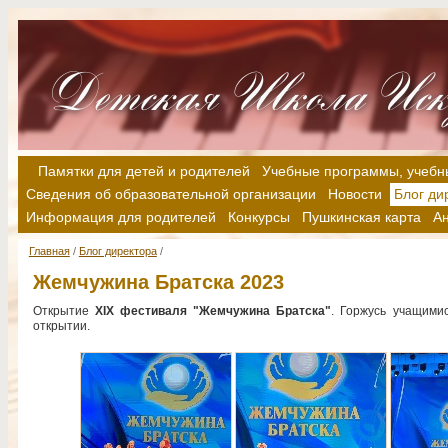
Памятки для детей и родителей
Учебные программы, учебн
Сведения об образовательной организации
Новости
Блог ди
Информация для родителей
Конкурсы
Пушкинская карта
А
Главная
/
Блог директора
/
Жемчужина Братска 2023
Открытие
XIX фестиваля "Жемчужина Братска"
. Горжусь учащими
открытии.