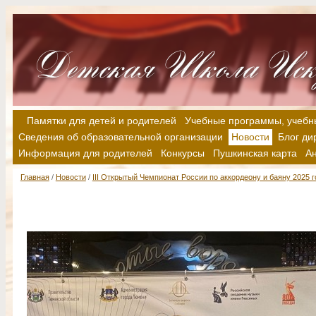
Памятки для детей и родителей
Учебные программы, учебн
Сведения об образовательной организации
Новости
Блог ди
Информация для родителей
Конкурсы
Пушкинская карта
А
Главная
/
Новости
/
III Открытый Чемпионат России по аккордеону и баяну 2025 г