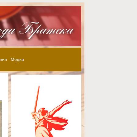
ния
Медиа