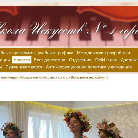
ебные программы, учебные графики
Методические разработки
зации
Новости
Блог директора
Отделения
СМИ о нас
Достиже
ы
Пушкинская карта
Антикоррупционная политика учреждения
 номинации «Вокальное искусство - соло», «Вокальные ансамбли»
/