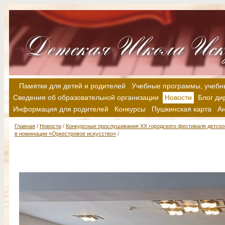
Памятки для детей и родителей
Учебные программы, учебн
Сведения об образовательной организации
Новости
Блог ди
Информация для родителей
Конкурсы
Пушкинская карта
А
Главная
/
Новости
/
Конкурсные прослушивания XX городского фестиваля детск
в номинации «Оркестровое искусство»
/