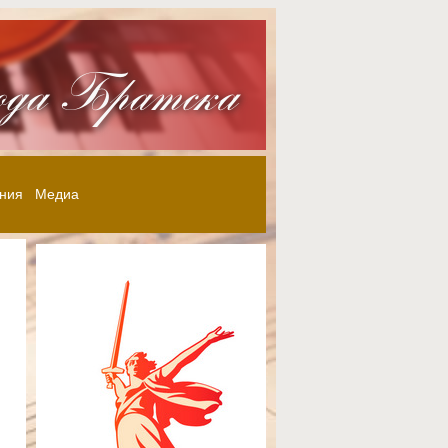
ния
Медиа