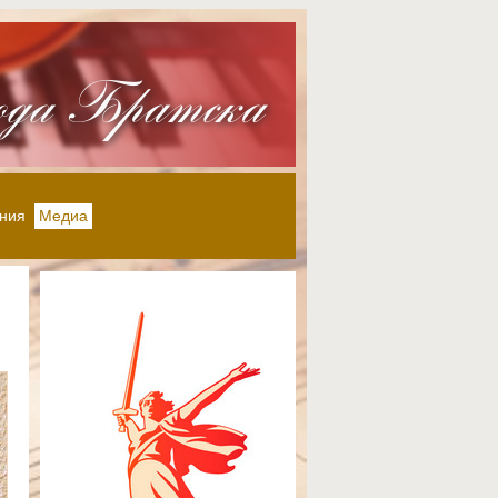
ния
Медиа