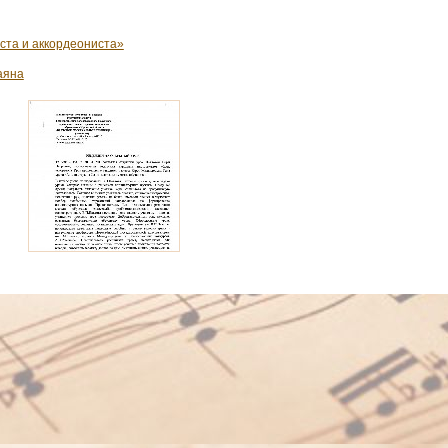
ста и аккордеониста»
аяна