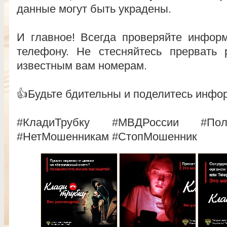
данные могут быть украдены.
И главное! Всегда проверяйте инфо
телефону. Не стесняйтесь прервать 
известным вам номерам.
👍Будьте бдительны и поделитесь инфо
#КладиТрубку #МВДРоссии #Поли
#НетМошенникам #СтопМошенник