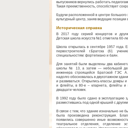
выпускников вернулись работать педагога
Такая преемственность, способствует сох
Будучи расположенной в центре большого 
культурный центр, заняв ведущие позиции 
Историческая справка
В 2017 году серией концертов и друг
Детская школа искусств №1 отметила 60-л
Школа открылась в сентябре 1957 года. 
первостроителей г.Братска (61 учен
специальностям: фортепиано и баян.
Для занятий были выделены два кабинет
школы № 13, а затем — небольшой дер
инженера строящейся Братской ГЭС А.
надолго обосновалась в двухэтажном здан
и развиваться. Открылись классы домры и 
и флейты, в 80-е – кларнета, флейты и 
двадцати человек.
В 1992 году было сдано в эксплуатацию з
разместившись под одной крышей с другим 
В связи с тем, что здание изначально не б
была произведена реконструкция. Бла
появились совершенно иные возможности
театральное отделения, отделение эс