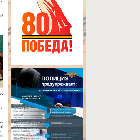
в.
ый
до
а,
ур
лы
е,
ые