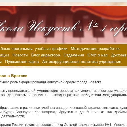
ебные программы, учебные графики
Методические разработки
зации
Новости
Блог директора
Отделения
СМИ о нас
Достиже
ы
Пушкинская карта
Антикоррупционная политика учреждения
вая в Братске
льную роль в формировании культурной среды города Братска.
ыту преподавателей, умению заинтересовать и увлечь творчеством, учащие
атов. Коллективы и солисты — неоднократные победители международны
бразование в различных учебных заведениях нашей страны, включая ведущ
инбурга, Барнаула, Красноярска, Иркутска и др. Многие из них добили
 деятельности.
ородов России трудятся воспитанники Детской школы искусств №1. Многие 