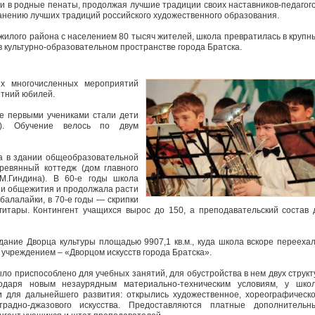
ми в родные пенаты, продолжая лучшие традиции своих наставников-педагого
ранению лучших традиций российского художественного образования.
жилого района с населением 80 тысяч жителей, школа превратилась в крупн
в культурно-образовательном пространстве города Братска.
их многочисленных мероприятий
етний юбилей.
Ее первыми учениками стали дети
ик). Обучение велось по двум
а в здании общеобразовательной
евянный коттедж (дом главного
М.Гиндина). В 60-е годы школа
ии общежития и продолжала расти
балалайки, в 70-е годы — скрипки
гитары. Контингент учащихся вырос до 150, а преподавательский состав 
дание Дворца культуры площадью 9907,1 кв.м., куда школа вскоре переехал
учреждением – «Дворцом искусств города Братска».
ыло приспособлено для учебных занятий, для обустройства в нем двух структ
годаря новым незаурядным материально-техническим условиям, у шко
 для дальнейшего развития: открылись художественное, хореографическо
традно-джазового искусства. Предоставляются платные дополнительн