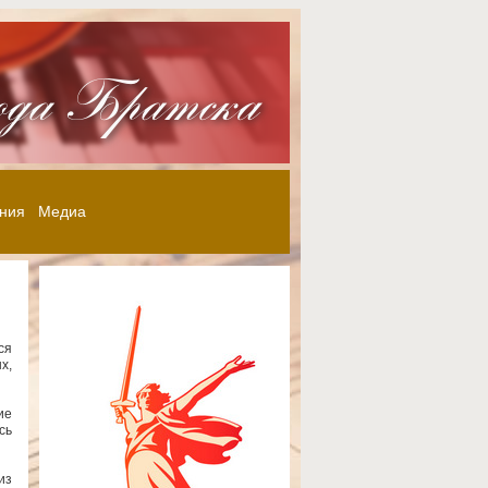
ния
Медиа
ся
х,
ие
сь
из