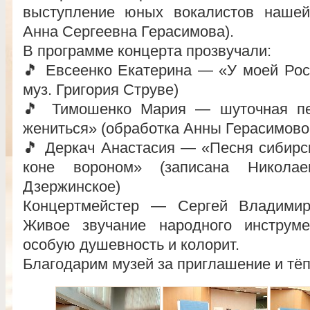
выступление юных вокалистов наше
Анна Сергеевна Герасимова).
В программе концерта прозвучали:
🎵 Евсеенко Екатерина — «У моей Рос
муз. Григория Струве)
🎵 Тимошенко Мария — шуточная пе
жениться» (обработка Анны Герасимово
🎵 Деркач Анастасия — «Песня сибирск
коне вороном» (записана Никол
Дзержинское)
Концертмейстер — Сергей Владимиро
Живое звучание народного инструм
особую душевность и колорит.
Благодарим музей за приглашение и тё